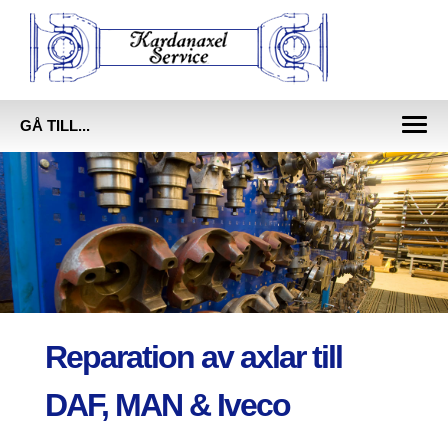
GÅ TILL...
Togg
navig
Reparation av axlar till
DAF, MAN & Iveco